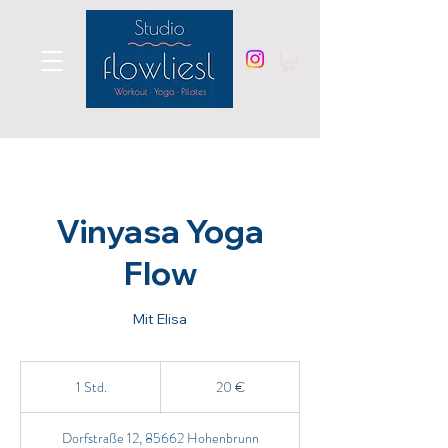
Vinyasa Yoga
Flow
Mit Elisa
20
Euro
1 Std.
1
20 €
S
t
Dorfstraße 12, 85662 Hohenbrunn
d